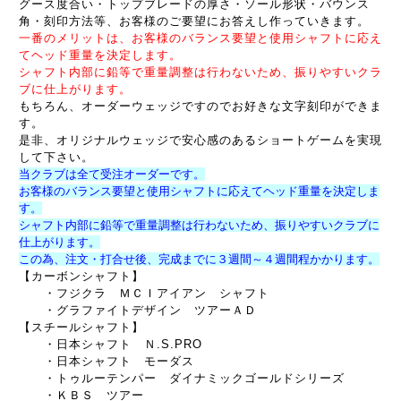
グース度合い・トップブレードの厚さ・ソール形状・バウンス
角・刻印方法等、お客様のご要望にお答えし作っていきます。
一番のメリットは、お客様のバランス要望と使用シャフトに応え
てヘッド重量を決定します。
シャフト内部に鉛等で重量調整は行わないため、振りやすいクラ
ブに仕上がります。
もちろん、オーダーウェッジですのでお好きな文字刻印ができま
す。
是非、オリジナルウェッジで安心感のあるショートゲームを実現
して下さい。
当クラブは全て受注オーダーです。
お客様のバランス要望と使用シャフトに応えてヘッド重量を決定しま
す。
シャフト内部に鉛等で重量調整は行わないため、振りやすいクラブに
仕上がります。
この為、注文・打合せ後、完成までに３週間～４週間程かかります。
【カーボンシャフト】
・フジクラ ＭＣＩアイアン シャフト
・グラファイトデザイン ツアーＡＤ
【スチールシャフト】
・日本シャフト Ｎ.S.PRO
・日本シャフト モーダス
・トゥルーテンパー ダイナミックゴールドシリーズ
・ＫＢＳ ツアー