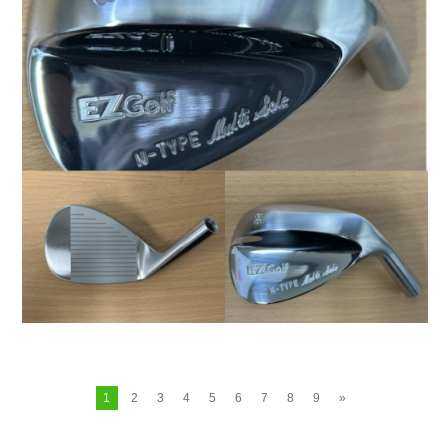
1
2
3
4
5
6
7
8
9
»