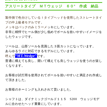
アスリートタイプ ＭＴウェッジ ６０° 作成 納品
製作側で色分けしているＩタイプヘッドを使用したストレートタイ
プの中上級者モデルです。
メッキはバックのみミラーメ
ッキにしています。
非常に精悍でヒール側が少し低めでボールを拾いやすいイメージを
したウェッジです。
ソールは、山形ソールを意識した３面カットになっています。
あらゆるライに対応できるモデルにしています。
”
MT.Wedge
"
呼んで
です。
普通に構えても良し、開いて構えても良しウェッジを使うのが楽し
くなります。
お客様が試打用を使用されてボールを拾いやすいと満足され作成し
て頂きました。
お客様のネーミングも入れされて貰いました。
シャフトは、ダイナミックゴールド１１５ S200 ウェッジモデ
ルに合わせた
ヘッド重量にしています。